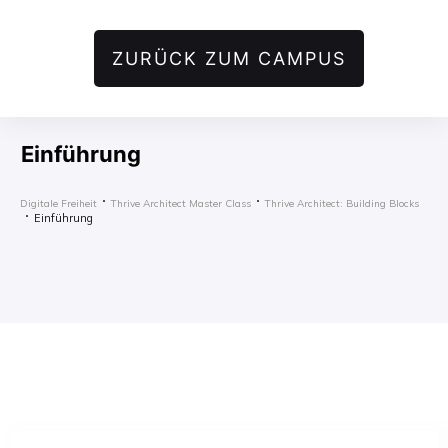
ZURÜCK ZUM CAMPUS
Einführung
Digitale Freiheit
Thrive Architect Master Class
Thrive Architect: Building Blocks
Einführung